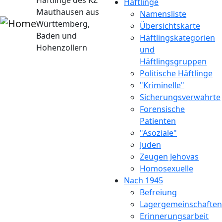
Häftlinge des KZ
Häftlinge
Mauthausen aus
Namensliste
Württemberg,
Übersichtskarte
Baden und
Häftlingskategorien
Hohenzollern
und
Häftlingsgruppen
Politische Häftlinge
"Kriminelle"
Sicherungsverwahrte
Forensische
Patienten
"Asoziale"
Juden
Zeugen Jehovas
Homosexuelle
Nach 1945
Befreiung
Lagergemeinschaften
Erinnerungsarbeit