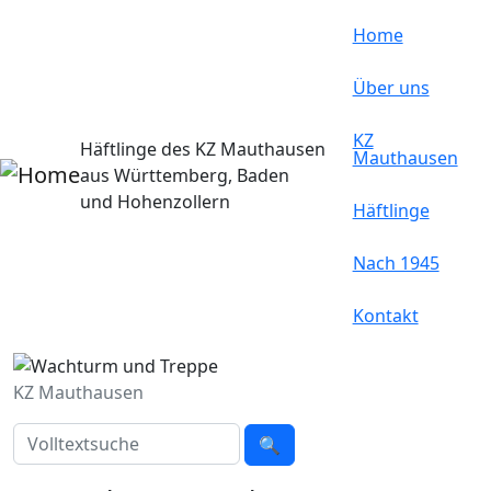
Direkt zum Inhalt
Home
Über uns
KZ
Häftlinge des KZ Mauthausen
Mauthausen
aus Württemberg, Baden
und Hohenzollern
Häftlinge
Nach 1945
Kontakt
KZ Mauthausen
Suche
🔍