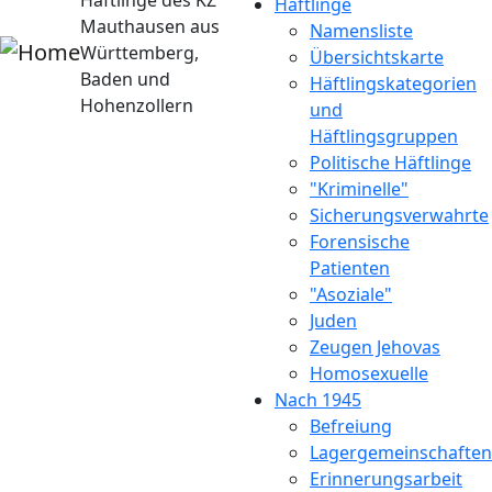
Häftlinge des KZ
Häftlinge
Mauthausen aus
Namensliste
Württemberg,
Übersichtskarte
Baden und
Häftlingskategorien
Hohenzollern
und
Häftlingsgruppen
Politische Häftlinge
"Kriminelle"
Sicherungsverwahrte
Forensische
Patienten
"Asoziale"
Juden
Zeugen Jehovas
Homosexuelle
Nach 1945
Befreiung
Lagergemeinschaften
Erinnerungsarbeit