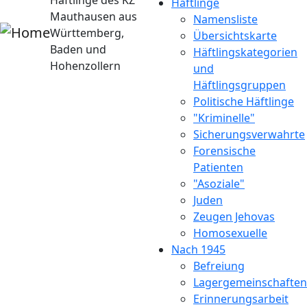
Häftlinge des KZ
Häftlinge
Mauthausen aus
Namensliste
Württemberg,
Übersichtskarte
Baden und
Häftlingskategorien
Hohenzollern
und
Häftlingsgruppen
Politische Häftlinge
"Kriminelle"
Sicherungsverwahrte
Forensische
Patienten
"Asoziale"
Juden
Zeugen Jehovas
Homosexuelle
Nach 1945
Befreiung
Lagergemeinschaften
Erinnerungsarbeit