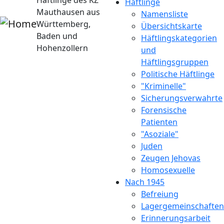
Häftlinge des KZ
Häftlinge
Mauthausen aus
Namensliste
Württemberg,
Übersichtskarte
Baden und
Häftlingskategorien
Hohenzollern
und
Häftlingsgruppen
Politische Häftlinge
"Kriminelle"
Sicherungsverwahrte
Forensische
Patienten
"Asoziale"
Juden
Zeugen Jehovas
Homosexuelle
Nach 1945
Befreiung
Lagergemeinschaften
Erinnerungsarbeit