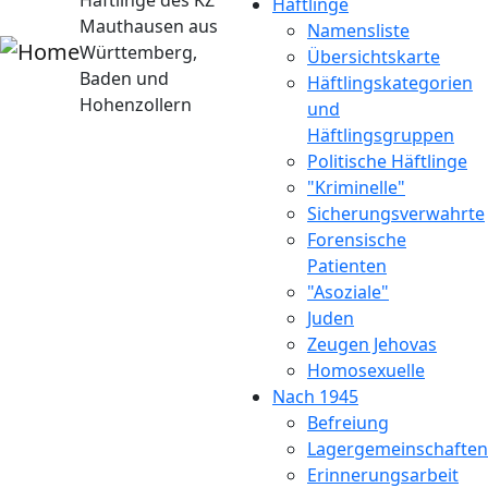
Häftlinge des KZ
Häftlinge
Mauthausen aus
Namensliste
Württemberg,
Übersichtskarte
Baden und
Häftlingskategorien
Hohenzollern
und
Häftlingsgruppen
Politische Häftlinge
"Kriminelle"
Sicherungsverwahrte
Forensische
Patienten
"Asoziale"
Juden
Zeugen Jehovas
Homosexuelle
Nach 1945
Befreiung
Lagergemeinschaften
Erinnerungsarbeit