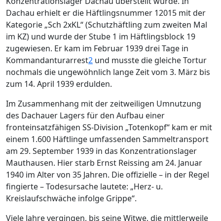
Konzentrationslager Dachau überstellt wurde. In
Dachau erhielt er die Häftlingsnummer 12015 mit der
Kategorie „Sch 2xKL“ (Schutzhäftling zum zweiten Mal
im KZ) und wurde der Stube 1 im Häftlingsblock 19
zugewiesen. Er kam im Februar 1939 drei Tage in
Kommandanturarrest
2
und musste die gleiche Tortur
nochmals die ungewöhnlich lange Zeit vom 3. März bis
zum 14. April 1939 erdulden.
Im Zusammenhang mit der zeitweiligen Umnutzung
des Dachauer Lagers für den Aufbau einer
fronteinsatzfähigen SS-Division „Totenkopf“ kam er mit
einem 1.600 Häftlinge umfassenden Sammeltransport
am 29. September 1939 in das Konzentrationslager
Mauthausen. Hier starb Ernst Reissing am 24. Januar
1940 im Alter von 35 Jahren. Die offizielle – in der Regel
fingierte – Todesursache lautete: „Herz- u.
Kreislaufschwäche infolge Grippe“.
Viele Jahre vergingen, bis seine Witwe, die mittlerweile