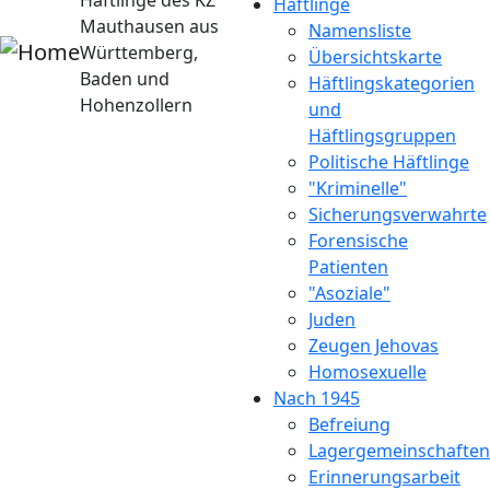
Häftlinge des KZ
Häftlinge
Mauthausen aus
Namensliste
Württemberg,
Übersichtskarte
Baden und
Häftlingskategorien
Hohenzollern
und
Häftlingsgruppen
Politische Häftlinge
"Kriminelle"
Sicherungsverwahrte
Forensische
Patienten
"Asoziale"
Juden
Zeugen Jehovas
Homosexuelle
Nach 1945
Befreiung
Lagergemeinschaften
Erinnerungsarbeit