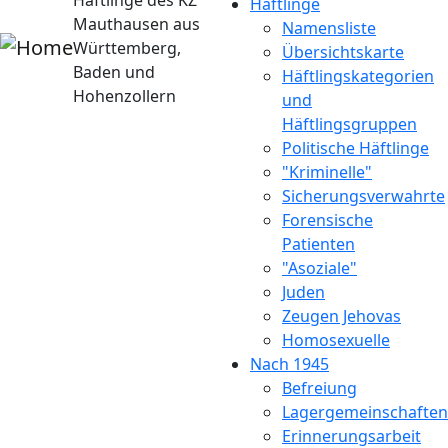
Häftlinge des KZ
Häftlinge
Mauthausen aus
Namensliste
Württemberg,
Übersichtskarte
Baden und
Häftlingskategorien
Hohenzollern
und
Häftlingsgruppen
Politische Häftlinge
"Kriminelle"
Sicherungsverwahrte
Forensische
Patienten
"Asoziale"
Juden
Zeugen Jehovas
Homosexuelle
Nach 1945
Befreiung
Lagergemeinschaften
Erinnerungsarbeit