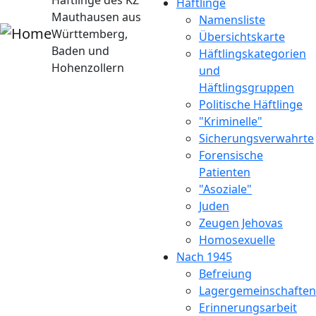
Häftlinge des KZ
Häftlinge
Mauthausen aus
Namensliste
Württemberg,
Übersichtskarte
Baden und
Häftlingskategorien
Hohenzollern
und
Häftlingsgruppen
Politische Häftlinge
"Kriminelle"
Sicherungsverwahrte
Forensische
Patienten
"Asoziale"
Juden
Zeugen Jehovas
Homosexuelle
Nach 1945
Befreiung
Lagergemeinschaften
Erinnerungsarbeit