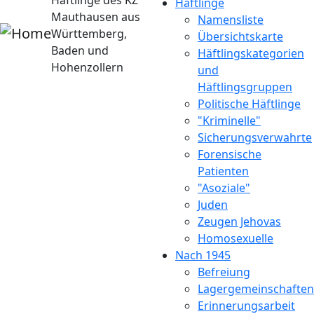
Häftlinge des KZ
Häftlinge
Mauthausen aus
Namensliste
Württemberg,
Übersichtskarte
Baden und
Häftlingskategorien
Hohenzollern
und
Häftlingsgruppen
Politische Häftlinge
"Kriminelle"
Sicherungsverwahrte
Forensische
Patienten
"Asoziale"
Juden
Zeugen Jehovas
Homosexuelle
Nach 1945
Befreiung
Lagergemeinschaften
Erinnerungsarbeit