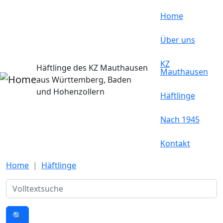
Direkt zum Inhalt
Home
Über uns
KZ
Häftlinge des KZ Mauthausen
Mauthausen
aus Württemberg, Baden
und Hohenzollern
Häftlinge
Nach 1945
Kontakt
Home
Häftlinge
Suche
🔍