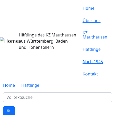
Direkt zum Inhalt
Home
Über uns
KZ
Häftlinge des KZ Mauthausen
Mauthausen
aus Württemberg, Baden
und Hohenzollern
Häftlinge
Nach 1945
Kontakt
Home
Häftlinge
Suche
🔍