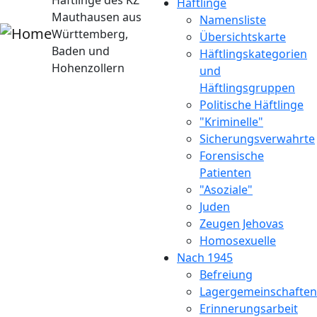
Häftlinge des KZ
Häftlinge
Mauthausen aus
Namensliste
Württemberg,
Übersichtskarte
Baden und
Häftlingskategorien
Hohenzollern
und
Häftlingsgruppen
Politische Häftlinge
"Kriminelle"
Sicherungsverwahrte
Forensische
Patienten
"Asoziale"
Juden
Zeugen Jehovas
Homosexuelle
Nach 1945
Befreiung
Lagergemeinschaften
Erinnerungsarbeit