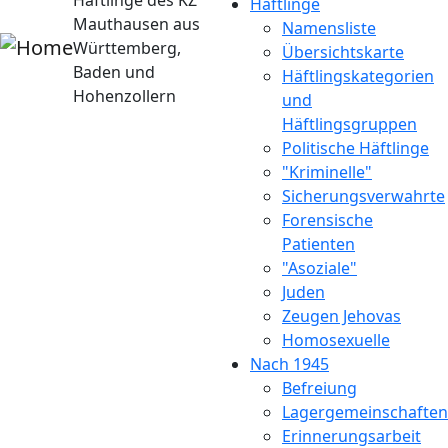
Häftlinge des KZ
Häftlinge
Mauthausen aus
Namensliste
Württemberg,
Übersichtskarte
Baden und
Häftlingskategorien
Hohenzollern
und
Häftlingsgruppen
Politische Häftlinge
"Kriminelle"
Sicherungsverwahrte
Forensische
Patienten
"Asoziale"
Juden
Zeugen Jehovas
Homosexuelle
Nach 1945
Befreiung
Lagergemeinschaften
Erinnerungsarbeit