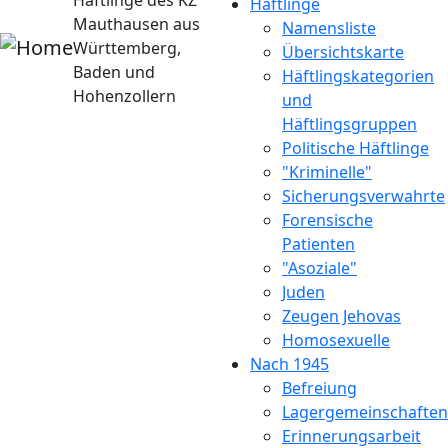
Häftlinge des KZ
Häftlinge
Mauthausen aus
Namensliste
Württemberg,
Übersichtskarte
Baden und
Häftlingskategorien
Hohenzollern
und
Häftlingsgruppen
Politische Häftlinge
"Kriminelle"
Sicherungsverwahrte
Forensische
Patienten
"Asoziale"
Juden
Zeugen Jehovas
Homosexuelle
Nach 1945
Befreiung
Lagergemeinschaften
Erinnerungsarbeit