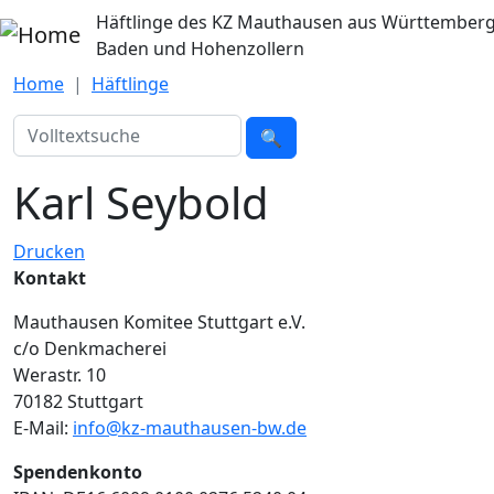
Direkt zum Inhalt
Häftlinge des KZ Mauthausen aus Württemberg
Baden und Hohenzollern
Home
Häftlinge
Suche
🔍
Karl Seybold
Drucken
Kontakt
Mauthausen Komitee Stuttgart e.V.
c/o Denkmacherei
Werastr. 10
70182 Stuttgart
E-Mail:
info@kz-mauthausen-bw.de
Spendenkonto