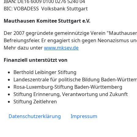
IBAN: DE16 6009 0100 0276 5240 04
BIC: VOBADESS Volksbank Stuttgart
Mauthausen Komitee Stuttgart e.V.
Der 2007 gegründete gemeinnützige Verein "Mauthausen K
Befreiungsfeier. Er engagiert sich gegen Neonazismus un
Mehr dazu unter
www.mksev.de
Finanziell unterstützt von
Berthold Leibinger Stiftung
Landeszentrale für politische Bildung Baden-Württe
Rosa-Luxemburg-Stiftung Baden-Württemberg
Stiftung Erinnerung, Verantwortung und Zukunft
Stiftung Zeitlehren
Fußzeile
Datenschutzerklärung
Impressum