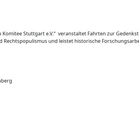
omitee Stuttgart e.V.“ veranstaltet Fahrten zur Gedenks
d Rechtspopulismus und leistet historische Forschungsarbe
mberg