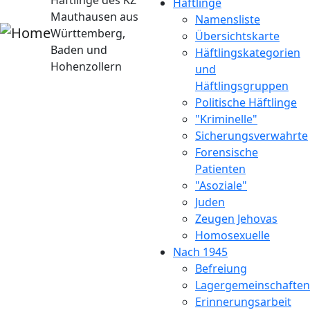
Häftlinge des KZ
Häftlinge
Mauthausen aus
Namensliste
Württemberg,
Übersichtskarte
Baden und
Häftlingskategorien
Hohenzollern
und
Häftlingsgruppen
Politische Häftlinge
"Kriminelle"
Sicherungsverwahrte
Forensische
Patienten
"Asoziale"
Juden
Zeugen Jehovas
Homosexuelle
Nach 1945
Befreiung
Lagergemeinschaften
Erinnerungsarbeit