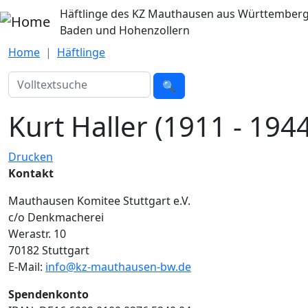
Direkt zum Inhalt
Häftlinge des KZ Mauthausen aus Württemberg
Baden und Hohenzollern
Home
Häftlinge
Suche
🔍
Kurt Haller (1911 - 1944
Drucken
Kontakt
Mauthausen Komitee Stuttgart e.V.
c/o Denkmacherei
Werastr. 10
70182 Stuttgart
E-Mail:
info@kz-mauthausen-bw.de
Spendenkonto