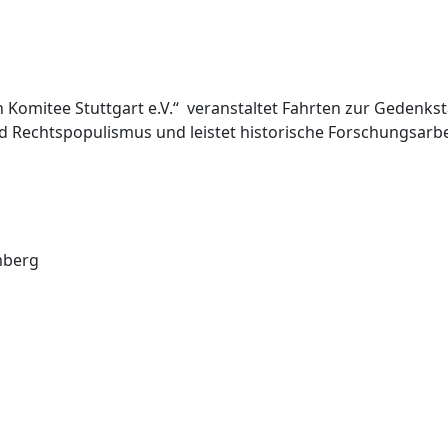
omitee Stuttgart e.V.“ veranstaltet Fahrten zur Gedenks
d Rechtspopulismus und leistet historische Forschungsarbe
mberg