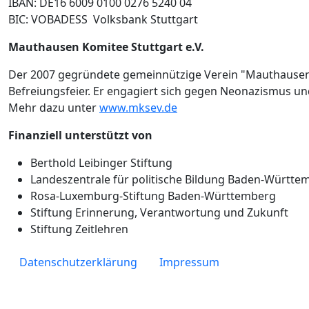
IBAN: DE16 6009 0100 0276 5240 04
BIC: VOBADESS Volksbank Stuttgart
Mauthausen Komitee Stuttgart e.V.
Der 2007 gegründete gemeinnützige Verein "Mauthausen K
Befreiungsfeier. Er engagiert sich gegen Neonazismus un
Mehr dazu unter
www.mksev.de
Finanziell unterstützt von
Berthold Leibinger Stiftung
Landeszentrale für politische Bildung Baden-Württe
Rosa-Luxemburg-Stiftung Baden-Württemberg
Stiftung Erinnerung, Verantwortung und Zukunft
Stiftung Zeitlehren
Fußzeile
Datenschutzerklärung
Impressum