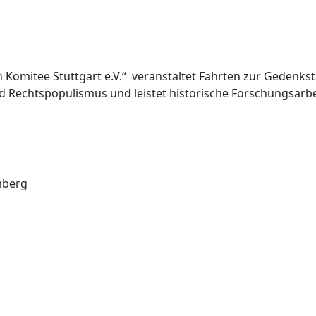
omitee Stuttgart e.V.“ veranstaltet Fahrten zur Gedenks
d Rechtspopulismus und leistet historische Forschungsarbe
mberg