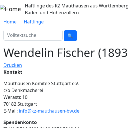
Direkt zum Inhalt
Häftlinge des KZ Mauthausen aus Württemberg
Baden und Hohenzollern
Home
Häftlinge
Suche
🔍
Wendelin Fischer (1893
Drucken
Kontakt
Mauthausen Komitee Stuttgart e.V.
c/o Denkmacherei
Werastr. 10
70182 Stuttgart
E-Mail:
info@kz-mauthausen-bw.de
Spendenkonto