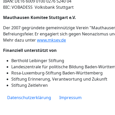
IBAN: DE16 6009 0100 0276 5240 04
BIC: VOBADESS Volksbank Stuttgart
Mauthausen Komitee Stuttgart e.V.
Der 2007 gegründete gemeinnützige Verein "Mauthausen K
Befreiungsfeier. Er engagiert sich gegen Neonazismus un
Mehr dazu unter
www.mksev.de
Finanziell unterstützt von
Berthold Leibinger Stiftung
Landeszentrale für politische Bildung Baden-Württe
Rosa-Luxemburg-Stiftung Baden-Württemberg
Stiftung Erinnerung, Verantwortung und Zukunft
Stiftung Zeitlehren
Fußzeile
Datenschutzerklärung
Impressum