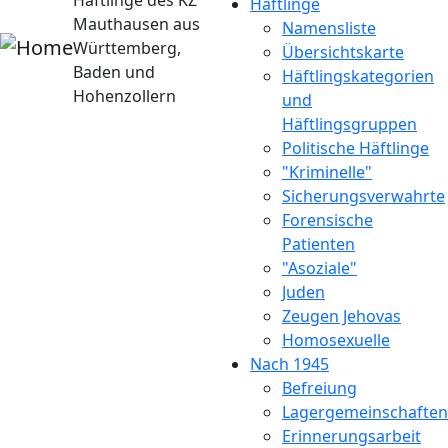
Häftlinge des KZ
Häftlinge
Mauthausen aus
Namensliste
Württemberg,
Übersichtskarte
Baden und
Häftlingskategorien
Hohenzollern
und
Häftlingsgruppen
Politische Häftlinge
"Kriminelle"
Sicherungsverwahrte
Forensische
Patienten
"Asoziale"
Juden
Zeugen Jehovas
Homosexuelle
Nach 1945
Befreiung
Lagergemeinschaften
Erinnerungsarbeit