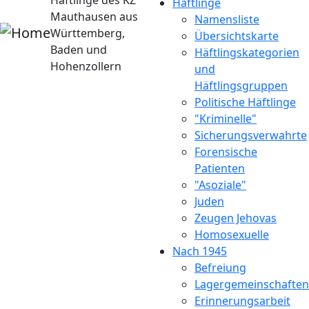
Häftlinge des KZ
Häftlinge
Mauthausen aus
Namensliste
Württemberg,
Übersichtskarte
Baden und
Häftlingskategorien
Hohenzollern
und
Häftlingsgruppen
Politische Häftlinge
"Kriminelle"
Sicherungsverwahrte
Forensische
Patienten
"Asoziale"
Juden
Zeugen Jehovas
Homosexuelle
Nach 1945
Befreiung
Lagergemeinschaften
Erinnerungsarbeit