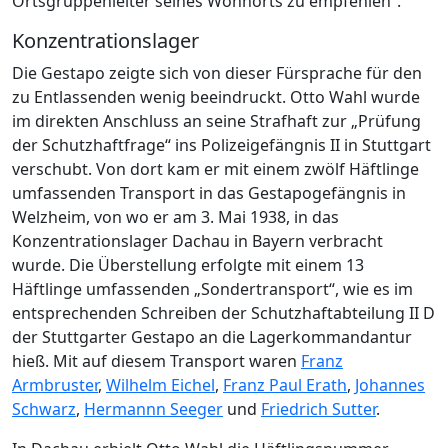
Ortsgruppenleiter seines Wohnorts zu empfehlen“.
Konzentrationslager
Die Gestapo zeigte sich von dieser Fürsprache für den
zu Entlassenden wenig beeindruckt. Otto Wahl wurde
im direkten Anschluss an seine Strafhaft zur „Prüfung
der Schutzhaftfrage“ ins Polizeigefängnis II in Stuttgart
verschubt. Von dort kam er mit einem zwölf Häftlinge
umfassenden Transport in das Gestapogefängnis in
Welzheim, von wo er am 3. Mai 1938, in das
Konzentrationslager Dachau in Bayern verbracht
wurde. Die Überstellung erfolgte mit einem 13
Häftlinge umfassenden „Sondertransport“, wie es im
entsprechenden Schreiben der Schutzhaftabteilung II D
der Stuttgarter Gestapo an die Lagerkommandantur
hieß. Mit auf diesem Transport waren
Franz
Armbruster
,
Wilhelm Eichel
,
Franz Paul Erath
,
Johannes
Schwarz
,
Hermannn Seeger
und
Friedrich Sutter
.