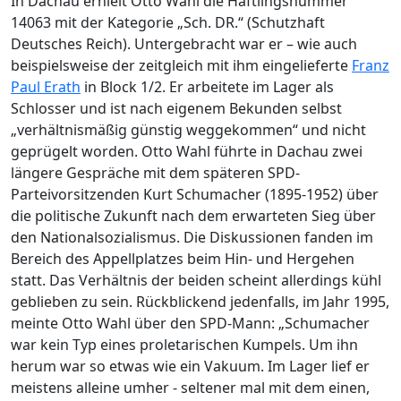
In Dachau erhielt Otto Wahl die Häftlingsnummer
14063 mit der Kategorie „Sch. DR.“ (Schutzhaft
Deutsches Reich). Untergebracht war er – wie auch
beispielsweise der zeitgleich mit ihm eingelieferte
Franz
Paul Erath
in Block 1/2. Er arbeitete im Lager als
Schlosser und ist nach eigenem Bekunden selbst
„verhältnismäßig günstig weggekommen“ und nicht
geprügelt worden. Otto Wahl führte in Dachau zwei
längere Gespräche mit dem späteren SPD-
Parteivorsitzenden Kurt Schumacher (1895-1952) über
die politische Zukunft nach dem erwarteten Sieg über
den Nationalsozialismus. Die Diskussionen fanden im
Bereich des Appellplatzes beim Hin- und Hergehen
statt. Das Verhältnis der beiden scheint allerdings kühl
geblieben zu sein. Rückblickend jedenfalls, im Jahr 1995,
meinte Otto Wahl über den SPD-Mann: „Schumacher
war kein Typ eines proletarischen Kumpels. Um ihn
herum war so etwas wie ein Vakuum. Im Lager lief er
meistens alleine umher - seltener mal mit dem einen,