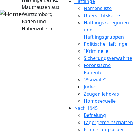
Häftlinge des KZ
Häftlinge
Mauthausen aus
Namensliste
Württemberg,
Übersichtskarte
Baden und
Häftlingskategorien
Hohenzollern
und
Häftlingsgruppen
Politische Häftlinge
"Kriminelle"
Sicherungsverwahrte
Forensische
Patienten
"Asoziale"
Juden
Zeugen Jehovas
Homosexuelle
Nach 1945
Befreiung
Lagergemeinschaften
Erinnerungsarbeit