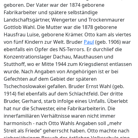
geboren. Der Vater war der 1874 geborene
Fabrikarbeiter und spätere selbständige
Landschaftsgärtner, Wengerter und Trockenmaurer
Gottlob Wahl. Die Mutter war die 1878 geborene
Hausfrau Luise, geborene Krämer. Otto kam als viertes
von fünf Kindern zur Welt. Bruder
Paul
(geb. 1906) war
ebenfalls ein Opfer des NS-Terrors. Er durchlief die
Konzentrationslager Dachau, Mauthausen und
Stutthoff, wo er Mitte 1944 zum Kriegsdienst entlassen
wurde. Nach Angaben von Angehörigen ist er bei
Gefechten auf dem Gebiet der späteren
Tschechoslowakei gefallen. Bruder Ernst Wahl (geb.
1914) fiel ebenfalls auf dem Schlachtfeld. Der dritte
Bruder, Gerhard, starb infolge eines Unfalls. Überlebt
hat nur die Schwester, eine Fabrikarbeiterin. Die
innerfamiliären Verhältnisse waren nicht immer
harmonisch - nach Otto Wahls Angaben soll „mehr
Streit als Friede“ geherrscht haben. Otto machte nach
siebenjährigem Besuch der örtlichen Volksschule eine